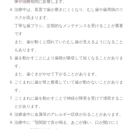
果や治療期間に影響します。
問診票
治療中は、装置で歯が磨きにくくなり、むし歯や歯周病のリ
Questionnaire
スクが高まります。
丁寧な歯ブラシ、定期的なメンテナンスを受けることが重要
お問い合わせ
です
045-989-4070
また、歯が動くと隠れていたむし歯が見えるようになること
お問合せフォー
ム
もあります。
歯を動かすことにより歯根が吸収して短くなることがありま
求人情
報
す。
また、歯ぐきがやせて下がることがあります。
ごくまれに歯が骨と癒着していて歯が動かないことがありま
す。
ごくまれに歯を動かすことで神経が障害を受けて壊死するこ
とがあります。
治療途中に金属等のアレルギー症状が出ることがあります。
治療中に「顎関節で音が鳴る、あごが痛い、口が開けにく