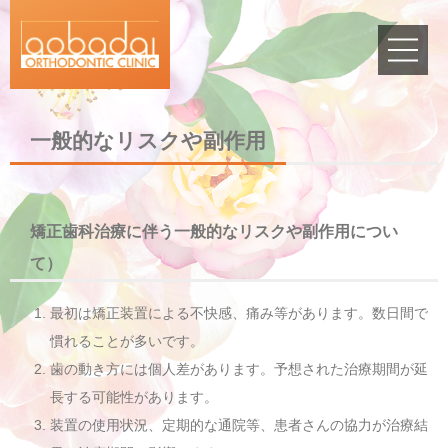
ホーム
一般的なリスクや副作用
Home
医院案内
矯正歯科治療に伴う一般的なリスクや副作用につい
Guide
て）
矯正治療について
最初は矯正装置による不快感、痛み等があります。数日間で
About
慣れることが多いです。
歯の動き方には個人差があります。予想された治療期間が延
アクセス
長する可能性があります。
Access
装置の使用状況、定期的な通院等、患者さんの協力が治療結